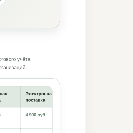
гового учёта
рганизаций.
ная
Электронная
Облачная версия
а
поставка
.
4 900 руб.
—