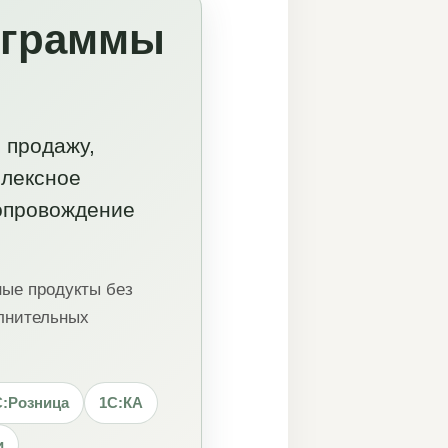
ограммы
 продажу,
плексное
сопровождение
ные продукты без
олнительных
С:Розница
1С:КА
и