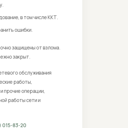
у.
ование, в том числе ККТ.
анить ошибки.
точно защищены от взлома.
дежно закрыт.
етевого обслуживания
еские работы,
и прочие операции,
ной работы сети и
) 015-83-20