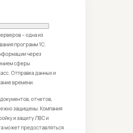
ерверов – одна из
вания программ 1С.
информации через
рением сферы
асс. Отправка данных и
ание времени.
 документов, отчетов,
дежно защищены. Компания
ойку и защиту ЛВС и
уга может предоставляться