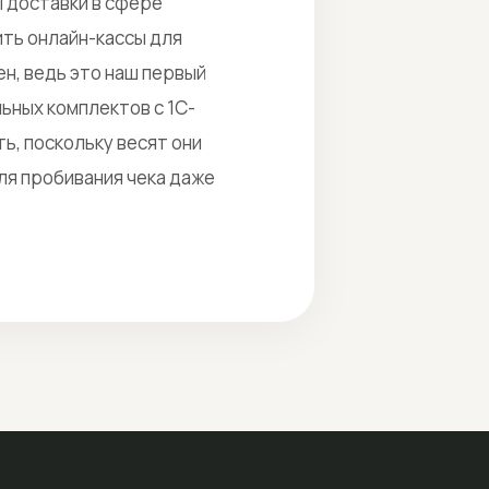
 доставки в сфере
ить онлайн-кассы для
н, ведь это наш первый
ьных комплектов с 1С-
ь, поскольку весят они
для пробивания чека даже