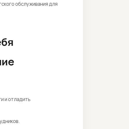
тского обслуживания для
ебя
ние
ти и отладить
удников.