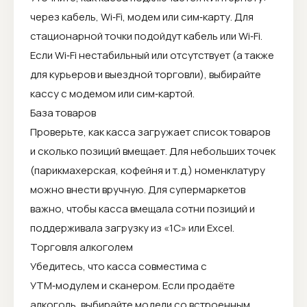
через кабель, Wi‑Fi, модем или сим‑карту. Для
стационарной точки подойдут кабель или Wi‑Fi.
Если Wi‑Fi нестабильный или отсутствует (а также
для курьеров и выездной торговли), выбирайте
кассу с модемом или сим‑картой.
База товаров
Проверьте, как касса загружает список товаров
и сколько позиций вмещает. Для небольших точек
(парикмахерская, кофейня и т. д.) номенклатуру
можно внести вручную. Для супермаркетов
важно, чтобы касса вмещала сотни позиций и
поддерживала загрузку из «1С» или Excel.
Торговля алкоголем
Убедитесь, что касса совместима с
УТМ‑модулем и сканером. Если продаёте
алкоголь, выбирайте модели со встроенным